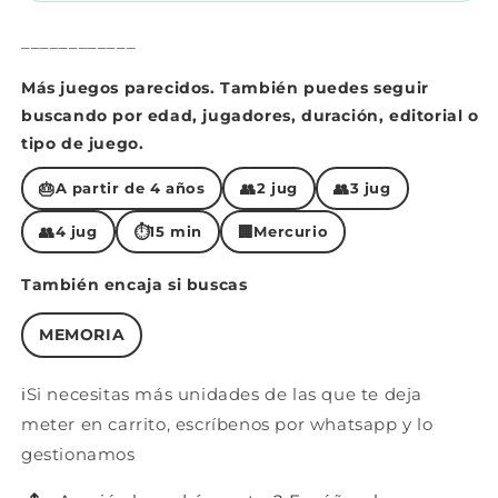
____________
Más juegos parecidos. También puedes seguir
buscando por edad, jugadores, duración, editorial o
tipo de juego.
🎂
👥
👥
A partir de 4 años
2 jug
3 jug
👥
⏱
🏢
4 jug
15 min
Mercurio
También encaja si buscas
MEMORIA
ℹ️Si necesitas más unidades de las que te deja
meter en carrito, escríbenos por whatsapp y lo
gestionamos