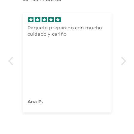
Paquete preparado con mucho
To
cuidado y cariño
de
e
s,
uy
Ana P.
Co