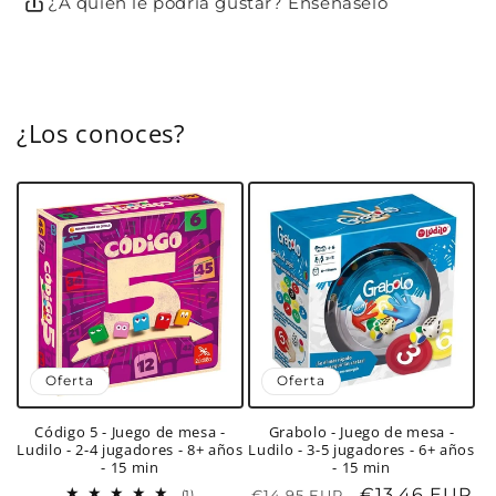
¿A quién le podría gustar? Enséñaselo
¿Los conoces?
Oferta
Oferta
Código 5 - Juego de mesa -
Grabolo - Juego de mesa -
Ludilo - 2-4 jugadores - 8+ años
Ludilo - 3-5 jugadores - 6+ años
- 15 min
- 15 min
Precio
Precio
€13,46 EUR
1
€14,95 EUR
(1)