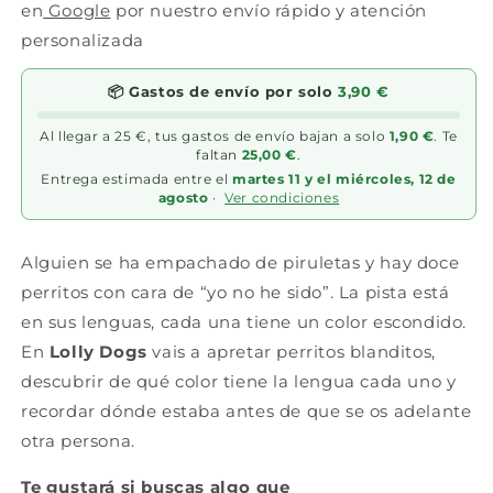
en
Google
por nuestro envío rápido y atención
jugadores
jugadores
-
-
personalizada
4+
4+
años
años
📦 Gastos de envío por solo
3,90 €
-
-
15
15
Al llegar a 25 €, tus gastos de envío bajan a solo
1,90 €
. Te
min
min
faltan
25,00 €
.
Entrega estimada entre el
martes 11 y el miércoles, 12 de
agosto
·
Ver condiciones
Alguien se ha empachado de piruletas y hay doce
perritos con cara de “yo no he sido”. La pista está
en sus lenguas, cada una tiene un color escondido.
En
Lolly Dogs
vais a apretar perritos blanditos,
descubrir de qué color tiene la lengua cada uno y
recordar dónde estaba antes de que se os adelante
otra persona.
Te gustará si buscas algo que