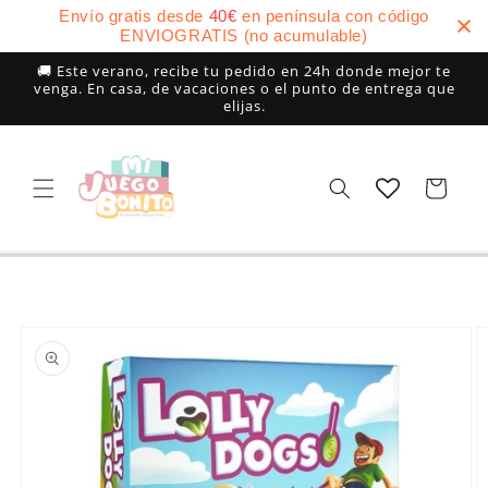
Ir
Envío gratis desde
40
€
en península con código
directamente
ENVIOGRATIS (no acumulable)
al contenido
🚚 Este verano, recibe tu pedido en 24h donde mejor te
venga. En casa, de vacaciones o el punto de entrega que
elijas.
Carrito
Ir
directamente
a la
información
del producto