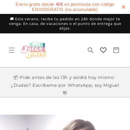
Ir
Envío gratis desde
40
€
en península con código
directamente
ENVIOGRATIS (no acumulable)
al contenido
🚚 Este verano, recibe tu pedido en 24h donde mejor te
venga. En casa, de vacaciones o el punto de entrega que
elijas.
Carrito
📦 Pide antes de las 13h y saldrá hoy mismo ·
¿Dudas? Escríbeme por WhatsApp, soy Miguel
👋