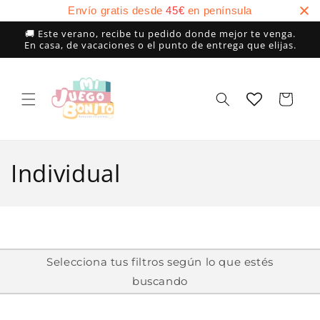
Ir
Envío gratis desde
45
€
en península
directamente
al contenido
🚚 Este verano, recibe tu pedido donde mejor te venga.
En casa, de vacaciones o el punto de entrega que elijas.
Carrito
C
Individual
o
l
e
Selecciona tus filtros según lo que estés
buscando
c