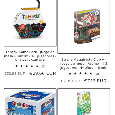
Tantrix Game Pack - Juego de
mesa - Tantrix - 1-6 jugadores -
Sara la Maquinista Club A -
6+ años - 5-40 min
Juego de mesa - Atomo - 1-3
5
(5)
jugadores - 4+ años - 10 min
reseñas
Precio
Precio
€29,66 EUR
€32,95 EUR
totales
2
(2)
reseñas
habitual
de
Precio
Precio
€7,16 EUR
€7,95 EUR
totales
oferta
habitual
de
oferta