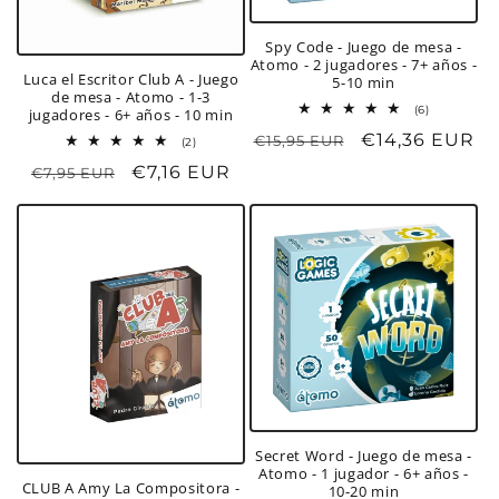
Spy Code - Juego de mesa -
Atomo - 2 jugadores - 7+ años -
Luca el Escritor Club A - Juego
5-10 min
de mesa - Atomo - 1-3
6
(6)
jugadores - 6+ años - 10 min
reseñas
Precio
Precio
€14,36 EUR
€15,95 EUR
totales
2
(2)
reseñas
habitual
de
Precio
Precio
€7,16 EUR
€7,95 EUR
totales
oferta
habitual
de
oferta
Secret Word - Juego de mesa -
Atomo - 1 jugador - 6+ años -
CLUB A Amy La Compositora -
10-20 min