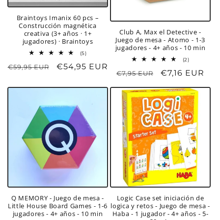
Braintoys Imanix 60 pcs –
Construcción magnética
Club A, Max el Detective -
creativa (3+ años · 1+
Juego de mesa - Atomo - 1-3
jugadores) · Braintoys
jugadores - 4+ años - 10 min
5
(5)
2
(2)
reseñas
Precio
Precio
€54,95 EUR
reseñas
€59,95 EUR
totales
Precio
Precio
€7,16 EUR
€7,95 EUR
totales
habitual
de
habitual
de
oferta
oferta
Logic Case set iniciación de
Q MEMORY - Juego de mesa -
logica y retos - Juego de mesa -
Little House Board Games - 1-6
Haba - 1 jugador - 4+ años - 5-
jugadores - 4+ años - 10 min