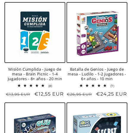
habitual
de
habitual
de
oferta
oferta
Misión Cumplida - Juego de
Batalla de Genios - Juego de
mesa - Brain Picnic - 1-4
mesa - Ludilo - 1-2 jugadores -
jugadores - 8+ años - 20 min
6+ años - 10 min
8
7
(8)
(7)
reseñas
reseñas
Precio
Precio
€12,55 EUR
Precio
Precio
€24,25 EUR
€13,95 EUR
€26,95 EUR
totales
totales
habitual
de
habitual
de
oferta
oferta