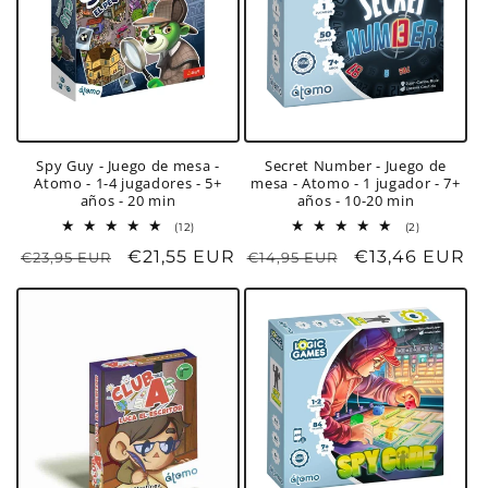
Spy Guy - Juego de mesa -
Secret Number - Juego de
Atomo - 1-4 jugadores - 5+
mesa - Atomo - 1 jugador - 7+
años - 20 min
años - 10-20 min
12
2
(12)
(2)
reseñas
reseñas
Precio
Precio
€21,55 EUR
Precio
Precio
€13,46 EUR
€23,95 EUR
€14,95 EUR
totales
totales
habitual
de
habitual
de
oferta
oferta