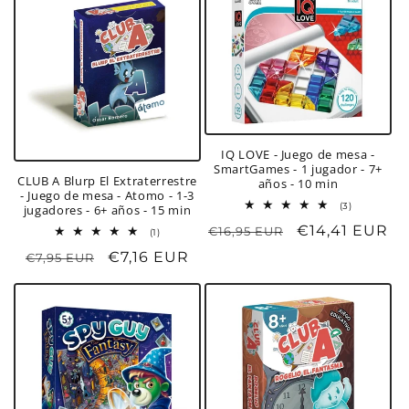
IQ LOVE - Juego de mesa -
SmartGames - 1 jugador - 7+
CLUB A Blurp El Extraterrestre
años - 10 min
- Juego de mesa - Atomo - 1-3
3
(3)
jugadores - 6+ años - 15 min
reseñas
Precio
Precio
€14,41 EUR
€16,95 EUR
totales
1
(1)
reseñas
habitual
de
Precio
Precio
€7,16 EUR
€7,95 EUR
totales
oferta
habitual
de
oferta