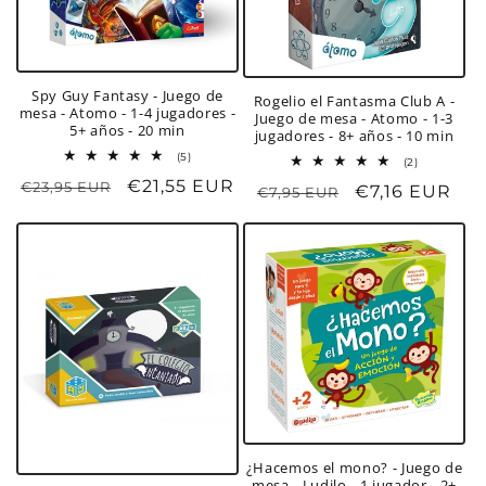
Spy Guy Fantasy - Juego de
Rogelio el Fantasma Club A -
mesa - Atomo - 1-4 jugadores -
Juego de mesa - Atomo - 1-3
5+ años - 20 min
jugadores - 8+ años - 10 min
5
(5)
2
(2)
reseñas
reseñas
Precio
Precio
€21,55 EUR
€23,95 EUR
totales
Precio
Precio
€7,16 EUR
€7,95 EUR
totales
habitual
de
habitual
de
oferta
oferta
¿Hacemos el mono? - Juego de
mesa - Ludilo - 1 jugador - 2+