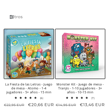
c
i
Filtros
ó
n
:
La Fiesta de las Letras - Juego
Monster Kit - Juego de mesa -
de mesa - Atomo - 1-4
Tranjis - 1-10 jugadores - 3+
jugadores - 5+ años - 15 min
años - 10-15 min
6
7
(6)
(7)
reseñas
reseñas
Precio
Precio
€20,66 EUR
Precio
Precio
€13,46 EUR
€22,95 EUR
€14,95 EUR
totales
totales