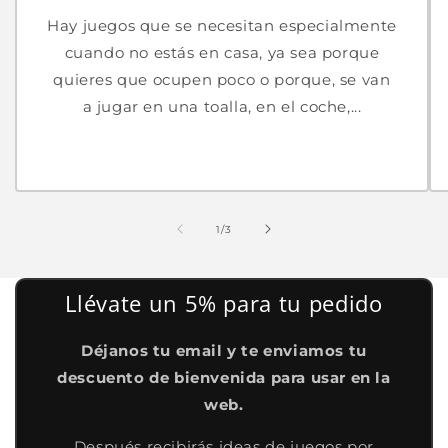
Hay juegos que se necesitan especialmente
cuando no estás en casa, ya sea porque
quieres que ocupen poco o porque, se van
a jugar en una toalla, en el coche,...
de
1
/
3
Llévate un 5% para tu pedido
Déjanos tu email y te enviamos tu
descuento de bienvenida para usar en la
web.
Después recibirás ideas de juegos por