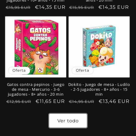
jugadores - 10+ años - 15 min
años - 20 min
Precio
Precio
€14,35 EUR
Precio
Precio
€14,35 EUR
€15,95 EUR
€15,95 EUR
habitual
de
habitual
de
oferta
oferta
Oferta
Oferta
Gatos contra pepinos - Juego
Dokito - Juego de mesa - Ludilo
de mesa - Mercurio - 3-6
- 2-5 jugadores - 8+ años - 15
jugadores - 8+ años - 20 min
min
Precio
Precio
€11,65 EUR
Precio
Precio
€13,46 EUR
€12,95 EUR
€14,95 EUR
habitual
de
habitual
de
oferta
oferta
Ver todo