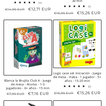
30 min
4
(4)
reseñas
1
(1)
Precio
Precio
€12,71 EUR
€14,95 EUR
totales
reseñas
Precio
Precio
€15,26 EUR
€16,95 EUR
totales
habitual
de
habitual
de
oferta
oferta
Logic case set iniciación - Juego
de mesa - Haba - 1 jugador - 5+
Blanca la Brujita Club A - Juego
años - 15-20 min
de mesa - Atomo - 1-3
2
(2)
jugadores - 6+ años - 15 min
reseñas
Precio
Precio
€15,26 EUR
€16,95 EUR
totales
Precio
Precio
€7,16 EUR
€7,95 EUR
habitual
de
habitual
de
oferta
oferta