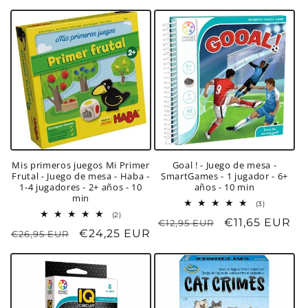
habitual
de
oferta
oferta
Mis primeros juegos Mi Primer
Goal ! - Juego de mesa -
Frutal - Juego de mesa - Haba -
SmartGames - 1 jugador - 6+
1-4 jugadores - 2+ años - 10
años - 10 min
min
3
(3)
reseñas
2
(2)
Precio
Precio
€11,65 EUR
€12,95 EUR
totales
reseñas
Precio
Precio
€24,25 EUR
€26,95 EUR
totales
habitual
de
habitual
de
oferta
oferta