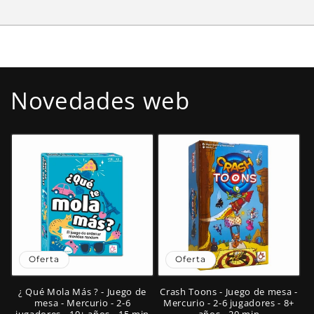
Novedades web
Oferta
Oferta
¿ Qué Mola Más ? - Juego de
Crash Toons - Juego de mesa -
mesa - Mercurio - 2-6
Mercurio - 2-6 jugadores - 8+