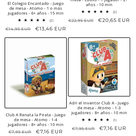
El Colegio Encantado - Juego
años - 10 min
de mesa - Atomo - 1 o más
2
(2)
jugadores - 6+ años - 15 min
reseñas
Precio
Precio
€20,65 EUR
€22,95 EUR
totales
2
(2)
reseñas
habitual
de
Precio
Precio
€13,46 EUR
€14,95 EUR
totales
oferta
habitual
de
oferta
Adri el Inventor Club A - Juego
de mesa - Atomo - 1-3
jugadores - 8+ años - 10 min
Club A Renata la Pirata - Juego
de mesa - Atomo - 1-4
1
(1)
jugadores - 8+ años - 10 min
reseñas
Precio
Precio
€7,16 EUR
€7,95 EUR
totales
Precio
Precio
€7,16 EUR
€7,95 EUR
habitual
de