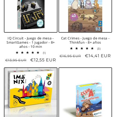
IQ Circuit - Juego de mesa -
Cat Crimes - Juego de mesa -
SmartGames - 1 jugador - 8+
Thinkfun - 8+ años
años - 10 min
3
(3)
reseñas
1
(1)
Precio
Precio
€14,41 EUR
€16,95 EUR
totales
reseñas
Precio
Precio
€12,55 EUR
€13,95 EUR
totales
habitual
de
habitual
de
oferta
oferta