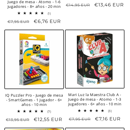
Juego de mesa - Atomo - 1-6
Precio
Precio
€13,46 EUR
€14,95 EUR
jugadores - 8+ años - 20 min
habitual
de
1
(1)
oferta
reseñas
Precio
Precio
€6,76 EUR
€7,95 EUR
totales
habitual
de
oferta
Mari Luz la Maestra Club A -
IQ Puzzler Pro - Juego de mesa
Juego de mesa - Atomo - 1-3
- SmartGames - 1 jugador - 6+
jugadores - 6+ años - 10 min
años - 10 min
3
(3)
7
(7)
reseñas
reseñas
Precio
Precio
€7,16 EUR
Precio
Precio
€12,55 EUR
€7,95 EUR
totales
€13,95 EUR
totales
habitual
de
habitual
de