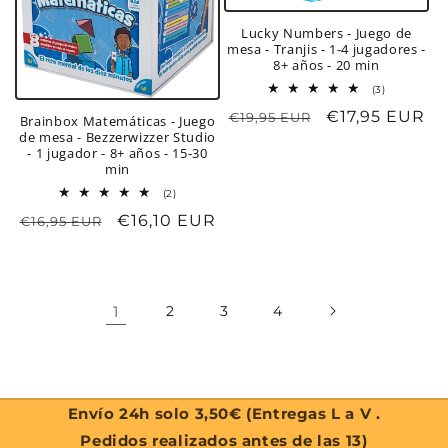
Lucky Numbers - Juego de
mesa - Tranjis - 1-4 jugadores -
8+ años - 20 min
3
(3)
reseñas
Precio
Precio
€17,95 EUR
€19,95 EUR
totales
Brainbox Matemáticas - Juego
de mesa - Bezzerwizzer Studio
habitual
de
- 1 jugador - 8+ años - 15-30
oferta
min
2
(2)
reseñas
Precio
Precio
€16,10 EUR
€16,95 EUR
totales
habitual
de
oferta
1
2
3
4
Envío 24h solo 3,50€ (Entregas L a V .
Pedidos realizados antes de las 13)