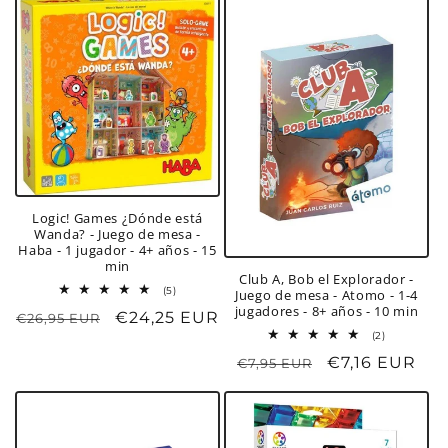
oferta
oferta
Logic! Games ¿Dónde está
Wanda? - Juego de mesa -
Haba - 1 jugador - 4+ años - 15
min
Club A, Bob el Explorador -
5
(5)
Juego de mesa - Atomo - 1-4
reseñas
jugadores - 8+ años - 10 min
Precio
Precio
€24,25 EUR
€26,95 EUR
totales
2
(2)
habitual
de
reseñas
oferta
Precio
Precio
€7,16 EUR
€7,95 EUR
totales
habitual
de
oferta