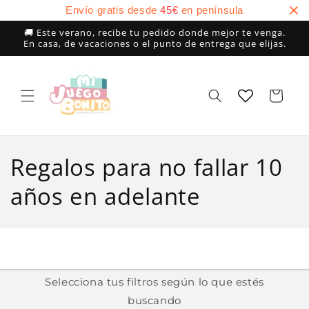
Ir
Envío gratis desde
45
€
en península
directamente
al contenido
🚚 Este verano, recibe tu pedido donde mejor te venga.
En casa, de vacaciones o el punto de entrega que elijas.
Carrito
C
Regalos para no fallar 10
o
años en adelante
l
e
c
Selecciona tus filtros según lo que estés
buscando