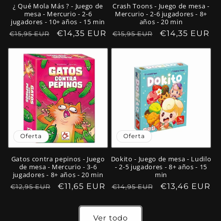
¿ Qué Mola Más ? - Juego de
Crash Toons - Juego de mesa -
mesa - Mercurio - 2-6
Mercurio - 2-6 jugadores - 8+
jugadores - 10+ años - 15 min
años - 20 min
Precio
Precio
€14,35 EUR
Precio
Precio
€14,35 EUR
€15,95 EUR
€15,95 EUR
habitual
de
habitual
de
oferta
oferta
Oferta
Oferta
Gatos contra pepinos - Juego
Dokito - Juego de mesa - Ludilo
de mesa - Mercurio - 3-6
- 2-5 jugadores - 8+ años - 15
jugadores - 8+ años - 20 min
min
Precio
Precio
€11,65 EUR
Precio
Precio
€13,46 EUR
€12,95 EUR
€14,95 EUR
habitual
de
habitual
de
oferta
oferta
Ver todo