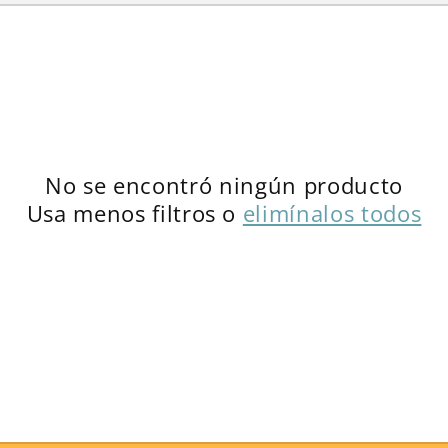
c
i
ó
n
:
No se encontró ningún producto
Usa menos filtros o
elimínalos todos