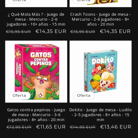
¿ Qué Mola Más ? - Juego de
Crash Toons - Juego de mesa -
mesa - Mercurio - 2-6
Mercurio - 2-6 jugadores - 8+
jugadores - 10+ años - 15 min
años - 20 min
Precio
Precio
€14,35 EUR
Precio
Precio
€14,35 EUR
€15,95 EUR
€15,95 EUR
habitual
de
habitual
de
oferta
oferta
Oferta
Oferta
Gatos contra pepinos - Juego
Dokito - Juego de mesa - Ludilo
de mesa - Mercurio - 3-6
- 2-5 jugadores - 8+ años - 15
jugadores - 8+ años - 20 min
min
Precio
Precio
€11,65 EUR
Precio
Precio
€13,46 EUR
€12,95 EUR
€14,95 EUR
habitual
de
habitual
de