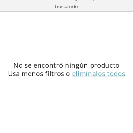
buscando
c
i
ó
n
:
No se encontró ningún producto
Usa menos filtros o
elimínalos todos