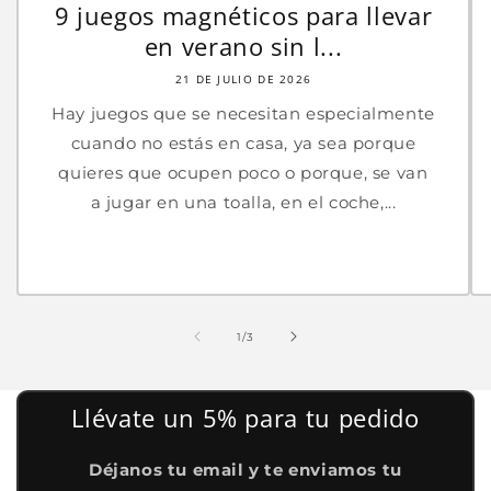
9 juegos magnéticos para llevar
en verano sin l...
21 DE JULIO DE 2026
Hay juegos que se necesitan especialmente
cuando no estás en casa, ya sea porque
quieres que ocupen poco o porque, se van
a jugar en una toalla, en el coche,...
de
1
/
3
Llévate un 5% para tu pedido
Déjanos tu email y te enviamos tu