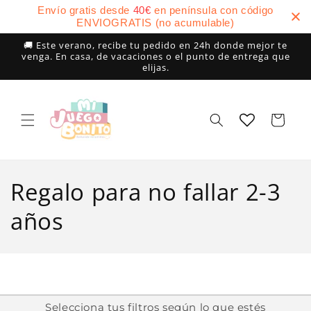
Ir
Envío gratis desde
40
€
en península con código
directamente
ENVIOGRATIS (no acumulable)
al contenido
🚚 Este verano, recibe tu pedido en 24h donde mejor te
venga. En casa, de vacaciones o el punto de entrega que
elijas.
Carrito
C
Regalo para no fallar 2-3
o
años
l
e
c
Selecciona tus filtros según lo que estés