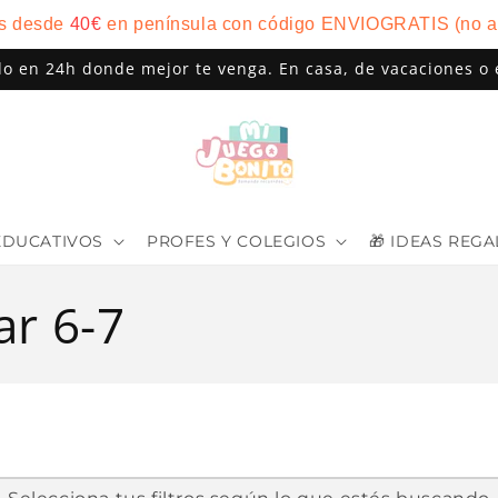
is desde
40
€
en península con código ENVIOGRATIS (no a
do en 24h donde mejor te venga. En casa, de vacaciones o 
EDUCATIVOS
PROFES Y COLEGIOS
🎁 IDEAS REG
ar 6-7