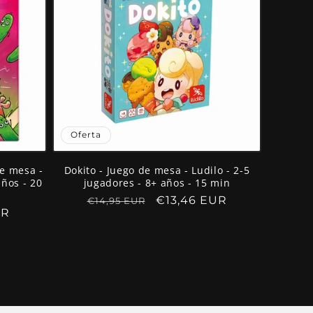
Oferta
de mesa -
Dokito - Juego de mesa - Ludilo - 2-5
años - 20
jugadores - 8+ años - 15 min
Precio
Precio
€13,46 EUR
€14,95 EUR
UR
habitual
de
oferta