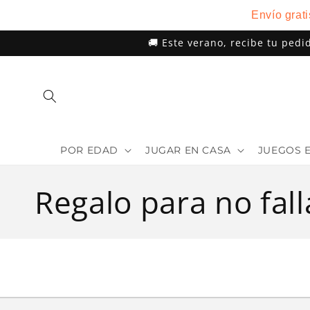
Ir
Envío grat
directamente
al contenido
🚚 Este verano, recibe tu pedi
POR EDAD
JUGAR EN CASA
JUEGOS 
C
Regalo para no fall
o
l