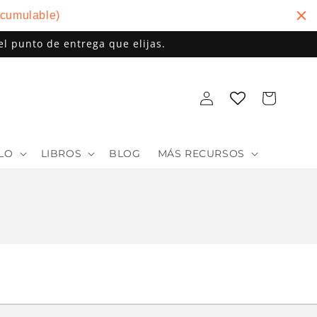
cumulable)
el punto de entrega que elijas.
Iniciar
Carrito
sesión
ALO
LIBROS
BLOG
MÁS RECURSOS