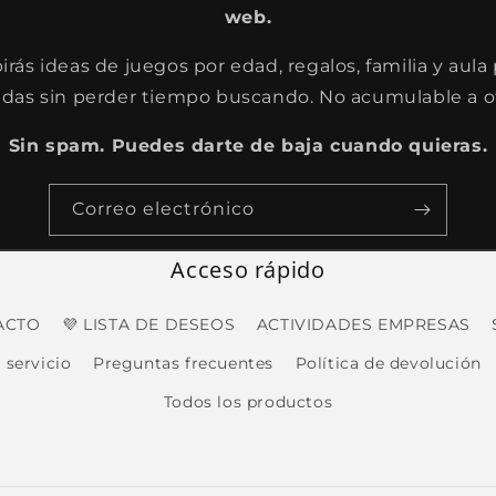
web.
rás ideas de juegos por edad, regalos, familia y aula
idas sin perder tiempo buscando. No acumulable a o
Sin spam. Puedes darte de baja cuando quieras.
Correo electrónico
Acceso rápido
ACTO
💜 LISTA DE DESEOS
ACTIVIDADES EMPRESAS
 servicio
Preguntas frecuentes
Política de devolución
Todos los productos