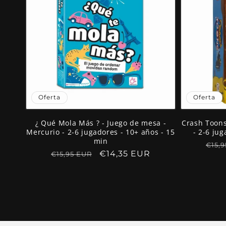
Oferta
Oferta
¿ Qué Mola Más ? - Juego de mesa -
Crash Toons
Mercurio - 2-6 jugadores - 10+ años - 15
- 2-6 ju
min
Prec
€15,
Precio
Precio
€14,35 EUR
€15,95 EUR
habi
habitual
de
oferta