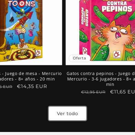
Oferta
 - Juego de mesa - Mercurio
Gatos contra pepinos - Juego 
gadores - 8+ años - 20 min
Mercurio - 3-6 jugadores - 8+ 
min
io
Precio
€14,35 EUR
95 EUR
Precio
Precio
€11,65 E
€12,95 EUR
tual
de
habitual
de
oferta
oferta
Ver todo