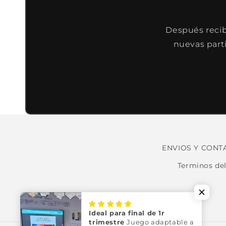
Después recibi
nuevas part
ENVIOS Y CONT
Terminos del
Ideal para final de 1r
trimestre
Juego adaptable a