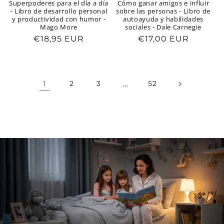
Superpoderes para el día a día
Cómo ganar amigos e influir
- Libro de desarrollo personal
sobre las personas - Libro de
y productividad con humor -
autoayuda y habilidades
Mago More
sociales - Dale Carnegie
Precio
€18,95 EUR
Precio
€17,00 EUR
habitual
habitual
1
2
3
…
52