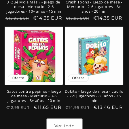
¿ Qué Mola Más ? - Juego de
Crash Toons - Juego de mesa -
mesa - Mercurio - 2-6
Mercurio - 2-6 jugadores - 8+
jugadores - 10+ años - 15 min
años - 20 min
Precio
Precio
€14,35 EUR
Precio
Precio
€14,35 EUR
€15,95 EUR
€15,95 EUR
habitual
de
habitual
de
oferta
oferta
Oferta
Oferta
Gatos contra pepinos - Juego
Dokito - Juego de mesa - Ludilo
de mesa - Mercurio - 3-6
- 2-5 jugadores - 8+ años - 15
jugadores - 8+ años - 20 min
min
Precio
Precio
€11,65 EUR
Precio
Precio
€13,46 EUR
€12,95 EUR
€14,95 EUR
habitual
de
habitual
de
oferta
oferta
Ver todo