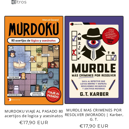
c
Filtros
i
ó
n
:
MURDLE MAS CRIMENES POR
MURDOKU VIAJE AL PASADO 80
RESOLVER (MORADO) | Karber,
acertijos de logica y asesinatos
G. T.
Precio
€17,90 EUR
Precio
€17,90 EUR
habitual