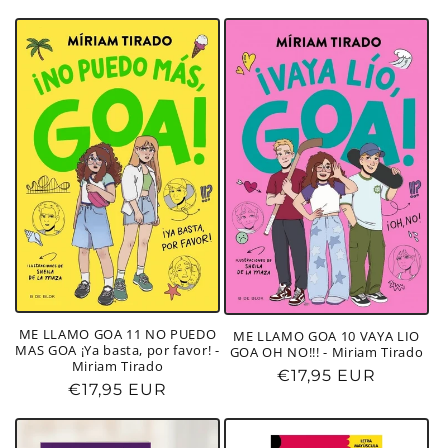
habitual
ME LLAMO GOA 11 NO PUEDO
ME LLAMO GOA 10 VAYA LIO
MAS GOA ¡Ya basta, por favor! -
GOA OH NO!!! - Miriam Tirado
Miriam Tirado
Precio
€17,95 EUR
Precio
€17,95 EUR
habitual
habitual