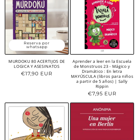
Reserva por
whatsapp
MURDOKU 80 ACERTIJOS DE
Aprender a leer en la Escuela
LOGICA Y ASESINATOS
de Monstruos 23 - Mágico y
Dramático : En letra
Precio
€17,90 EUR
MAYÚSCULA (libros para niños
habitual
a partir de 5 años) | Sally
Rippin
Precio
€7,95 EUR
habitual