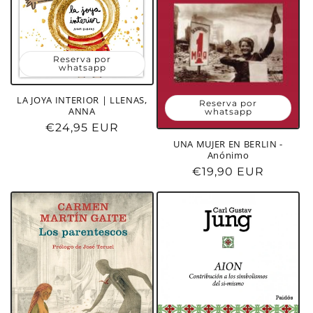
Reserva por
whatsapp
LA JOYA INTERIOR | LLENAS,
Reserva por
ANNA
whatsapp
Precio
€24,95 EUR
habitual
UNA MUJER EN BERLIN -
Anónimo
Precio
€19,90 EUR
habitual