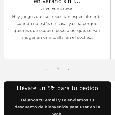
en verano sin l...
21 DE JULIO DE 2026
Hay juegos que se necesitan especialmente
cuando no estás en casa, ya sea porque
quieres que ocupen poco o porque, se van
a jugar en una toalla, en el coche,...
de
1
/
3
Llévate un 5% para tu pedido
Déjanos tu email y te enviamos tu
descuento de bienvenida para usar en la
web.