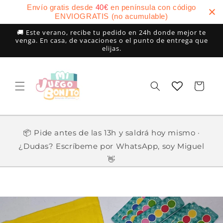
Ir
Envío gratis desde
40
€
en península con código
directamente
ENVIOGRATIS (no acumulable)
al contenido
🚚 Este verano, recibe tu pedido en 24h donde mejor te
venga. En casa, de vacaciones o el punto de entrega que
elijas.
Carrito
📦 Pide antes de las 13h y saldrá hoy mismo ·
¿Dudas? Escríbeme por WhatsApp, soy Miguel
👋