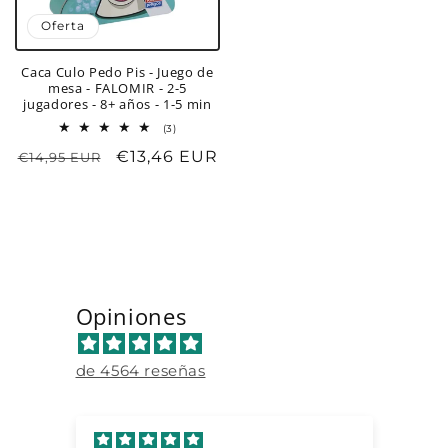
Oferta
Caca Culo Pedo Pis - Juego de
mesa - FALOMIR - 2-5
jugadores - 8+ años - 1-5 min
3
(3)
reseñas
Precio
Precio
€13,46 EUR
€14,95 EUR
totales
habitual
de
oferta
Opiniones
de 4564 reseñas