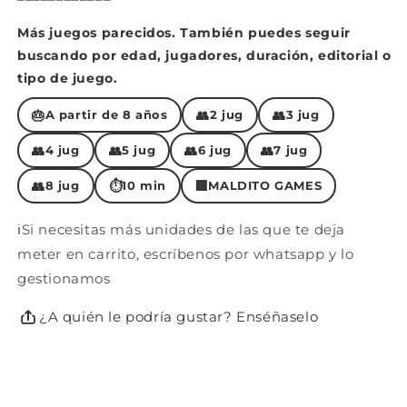
Más juegos parecidos. También puedes seguir
buscando por edad, jugadores, duración, editorial o
tipo de juego.
🎂
👥
👥
A partir de 8 años
2 jug
3 jug
👥
👥
👥
👥
4 jug
5 jug
6 jug
7 jug
👥
⏱
🏢
8 jug
10 min
MALDITO GAMES
ℹ️Si necesitas más unidades de las que te deja
meter en carrito, escríbenos por whatsapp y lo
gestionamos
¿A quién le podría gustar? Enséñaselo