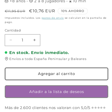
🎂 +8 años - 🎲 2 a 8 jugadores - ⌛ 10 min
Precio
Precio
€10,76 EUR
€11,95 EUR
10% AHORRO
habitual
de
Impuestos incluidos. Los
gastos de envío
se calculan en la pantalla de
pago.
oferta
Cantidad
Cantidad
Reducir
Aumentar
cantidad
cantidad
En stock. Envío inmediato.
para
para
Ito
Ito
Envíos a toda España Peninsular y Baleares
-
-
Juego
Juego
de
de
Agregar al carrito
mesa
mesa
-
-
MALDITO
MALDITO
Añadir a la lista de deseos
GAMES
GAMES
-
-
2-
2-
Más de 2.600 clientes nos valoran con 5,0/5 ⭐⭐⭐⭐⭐
8
8