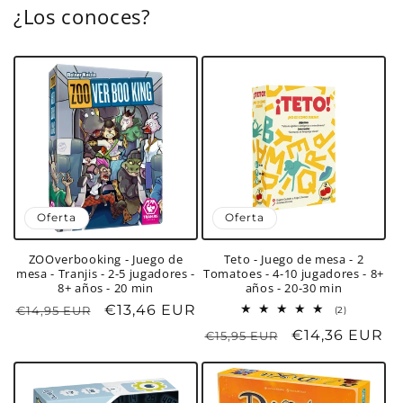
¿Los conoces?
Oferta
Oferta
ZOOverbooking - Juego de
Teto - Juego de mesa - 2
mesa - Tranjis - 2-5 jugadores -
Tomatoes - 4-10 jugadores - 8+
8+ años - 20 min
años - 20-30 min
Precio
Precio
€13,46 EUR
€14,95 EUR
2
(2)
reseñas
habitual
de
Precio
Precio
€14,36 EUR
€15,95 EUR
totales
oferta
habitual
de
oferta