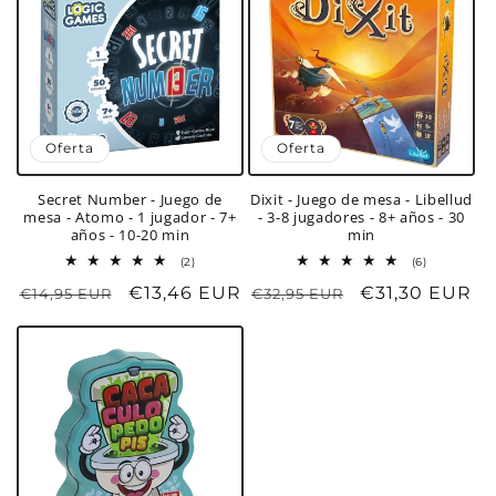
Oferta
Oferta
Secret Number - Juego de
Dixit - Juego de mesa - Libellud
mesa - Atomo - 1 jugador - 7+
- 3-8 jugadores - 8+ años - 30
años - 10-20 min
min
2
6
(2)
(6)
reseñas
reseñas
Precio
Precio
€13,46 EUR
Precio
Precio
€31,30 EUR
€14,95 EUR
totales
€32,95 EUR
totales
habitual
de
habitual
de
oferta
oferta