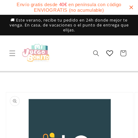
Ir
Envío gratis desde
40
€
en península con código
directamente
ENVIOGRATIS (no acumulable)
al contenido
🚚 Este verano, recibe tu pedido en 24h donde mejor te
venga. En casa, de vacaciones o el punto de entrega que
elijas.
Carrito
Ir
directamente
a la
información
del producto