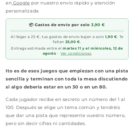
en
Google
por nuestro envío rápido y atención
jugadores
jugadores
-
-
personalizada
8+
8+
años
años
📦 Gastos de envío por solo
3,90 €
-
-
10
10
Al llegar a 25 €, tus gastos de envío bajan a solo
1,90 €
. Te
min
min
faltan
25,00 €
.
Entrega estimada entre el
martes 11 y el miércoles, 12 de
agosto
·
Ver condiciones
Ito es de esos juegos que empiezan con una pista
sencilla y terminan con toda la mesa discutiendo
si algo debería estar en un 30 o en un 80.
Cada jugador recibe en secreto un número del 1 al
100. Después se elige un tema común y tendréis
que dar una pista que represente vuestro número,
pero sin decir cifras ni cantidades.