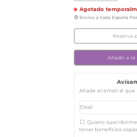
cantidad
cantidad
Agotado temporalm
para
para
Piratatak
Piratatak
Envíos a toda España Pen
-
-
Juego
Juego
de
de
Reserva 
mesa
mesa
-
-
Djeco
Djeco
Añadir a la
-
-
2-
2-
4
4
jugadores
jugadores
Avísam
-
-
Añade el email al que
5+
5+
años
años
Email
-
-
15
15
min
min
Quiero suscribirme
tener beneficios espe