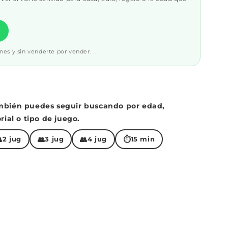
nes y sin venderte por vender.
mbién puedes seguir buscando por edad,
rial o tipo de juego.

👥
👥
⏱
2 jug
3 jug
4 jug
15 min