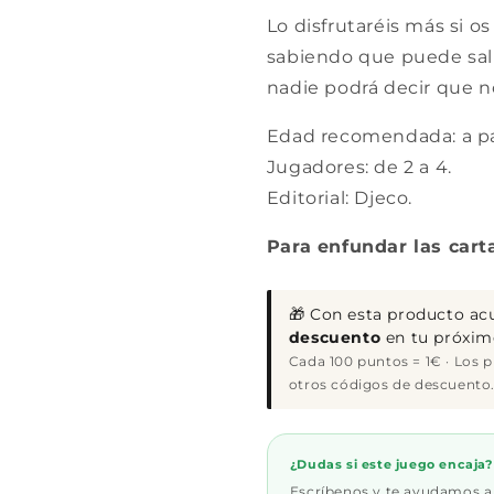
Lo disfrutaréis más si 
sabiendo que puede salir 
nadie podrá decir que n
Edad recomendada: a par
Jugadores: de 2 a 4.
Editorial: Djeco.
Para enfundar las car
🎁 Con esta producto a
descuento
en tu próxim
Cada 100 puntos = 1€ · Los 
otros códigos de descuento
¿Dudas si este juego encaja?
Escríbenos y te ayudamos a v