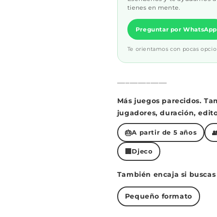
tienes en mente.
Preguntar por WhatsApp
Te orientamos con pocas opcio
____________
Más juegos parecidos. Ta
jugadores, duración, edito
🎂

A partir de 5 años
🏢
Djeco
También encaja si buscas
Pequeño formato