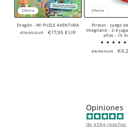
Oferta
Oferta
Dragón - MI PUZLE AVENTURA
Piratas - Juego d
Imagiland - 2-4 jug
Precio
Precio
€17,95 EUR
€19,95 EUR
años - 15 m
habitual
de
oferta
Precio
Pre
€6,
€6,95 EUR
habitual
de
ofer
Opiniones
de 4564 reseñas