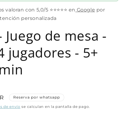
os valoran con 5,0/5 ⭐⭐⭐⭐⭐ en
Google
por
atención personalizada
 - Juego de mesa -
4 jugadores - 5+
 min
UR
Reserva por whatsapp
s de envío
se calculan en la pantalla de pago.