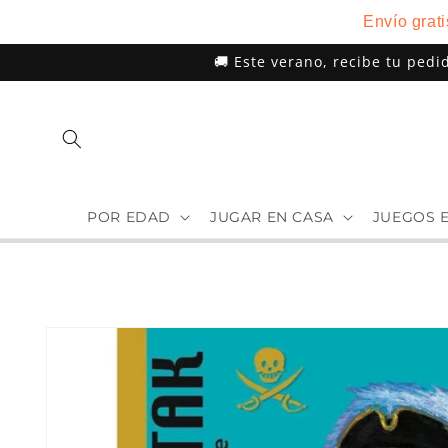
Ir
Envío grat
directamente
al contenido
🚚 Este verano, recibe tu pedi
POR EDAD
JUGAR EN CASA
JUEGOS 
Ir
directamente
a la
información
del producto