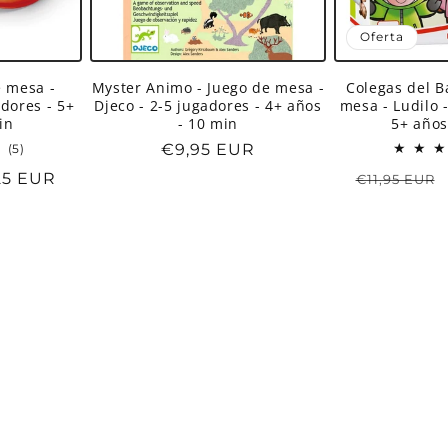
Oferta
e mesa -
Myster Animo - Juego de mesa -
Colegas del B
adores - 5+
Djeco - 2-5 jugadores - 4+ años
mesa - Ludilo 
in
- 10 min
5+ años
5
Precio
€9,95 EUR
(5)
reseñas
habitual
cio
25 EUR
Precio
€11,95 EUR
totales
habitual
ta