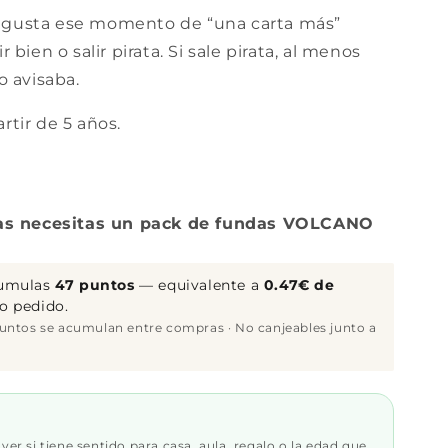
os gusta ese momento de “una carta más”
bien o salir pirata. Si sale pirata, al menos
o avisaba.
tir de 5 años.
tas necesitas un pack de fundas VOLCANO
cumulas
47 puntos
— equivalente a
0.47€ de
o pedido.
puntos se acumulan entre compras · No canjeables junto a
.
er si tiene sentido para casa, aula, regalo o la edad que