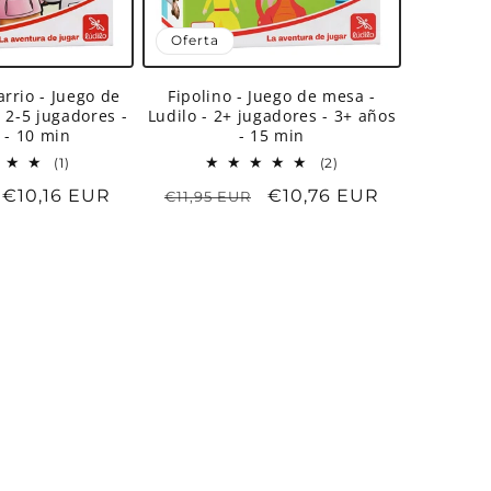
Oferta
arrio - Juego de
Fipolino - Juego de mesa -
- 2-5 jugadores -
Ludilo - 2+ jugadores - 3+ años
 - 10 min
- 15 min
1
2
(1)
(2)
reseñas
reseñas
Precio
€10,16 EUR
Precio
Precio
€10,76 EUR
€11,95 EUR
totales
totales
de
habitual
de
oferta
oferta