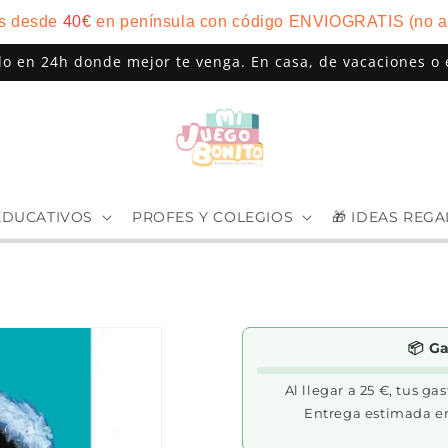
is desde
40
€
en península con código ENVIOGRATIS (no a
do en 24h donde mejor te venga. En casa, de vacaciones o 
EDUCATIVOS
PROFES Y COLEGIOS
🎁 IDEAS REG
📦 G
Al llegar a 25 €, tus ga
Entrega estimada e