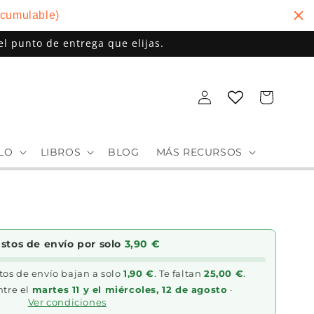
cumulable)
el punto de entrega que elijas.
Iniciar
Carrito
sesión
ALO
LIBROS
BLOG
MÁS RECURSOS
astos de envío por solo
3,90 €
stos de envío bajan a solo
1,90 €
. Te faltan
25,00 €
.
ntre el
martes 11 y el miércoles, 12 de agosto
·
Ver condiciones