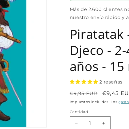
Más de 2.600 clientes n
nuestro envío rápido y 
Piratatak
Djeco - 2-
años - 15
2 reseñas
Precio
Precio
€9,45 E
€9,95 EUR
habitual
de
Impuestos incluidos. Los
gasto
oferta
Cantidad
Cantidad
Reducir
Aumentar