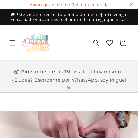
Ir
Envío gratis desde
45
€
en península
directamente
al contenido
🚚 Este verano, recibe tu pedido donde mejor te venga.
En casa, de vacaciones o el punto de entrega que elijas.
Carrito
📦 Pide antes de las 13h y saldrá hoy mismo ·
¿Dudas? Escríbeme por WhatsApp, soy Miguel
👋