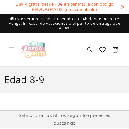
Ir
Envío gratis desde
40
€
en península con código
directamente
ENVIOGRATIS (no acumulable)
al contenido
🚚 Este verano, recibe tu pedido en 24h donde mejor te
venga. En casa, de vacaciones o el punto de entrega que
elijas.
Carrito
C
Edad 8-9
o
l
e
Selecciona tus filtros según lo que estés
buscando
c