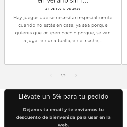
en verano sin l...
21 DE JULIO DE 2026
Hay juegos que se necesitan especialmente
cuando no estás en casa, ya sea porque
quieres que ocupen poco o porque, se van
a jugar en una toalla, en el coche,...
de
1
/
3
Llévate un 5% para tu pedido
Déjanos tu email y te enviamos tu
descuento de bienvenida para usar en la
web.