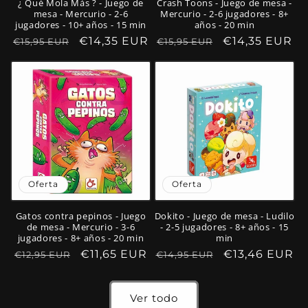
¿ Qué Mola Más ? - Juego de
Crash Toons - Juego de mesa -
mesa - Mercurio - 2-6
Mercurio - 2-6 jugadores - 8+
jugadores - 10+ años - 15 min
años - 20 min
Precio
Precio
€14,35 EUR
Precio
Precio
€14,35 EUR
€15,95 EUR
€15,95 EUR
habitual
de
habitual
de
oferta
oferta
Oferta
Oferta
Gatos contra pepinos - Juego
Dokito - Juego de mesa - Ludilo
de mesa - Mercurio - 3-6
- 2-5 jugadores - 8+ años - 15
jugadores - 8+ años - 20 min
min
Precio
Precio
€11,65 EUR
Precio
Precio
€13,46 EUR
€12,95 EUR
€14,95 EUR
habitual
de
habitual
de
oferta
oferta
Ver todo