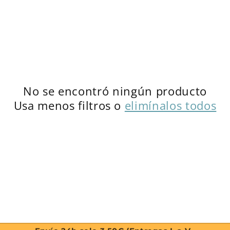
c
i
ó
n
No se encontró ningún producto
:
Usa menos filtros o
elimínalos todos