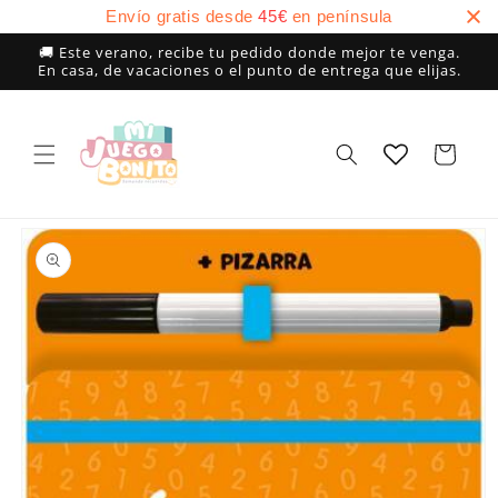
Ir
Envío gratis desde
45
€
en península
directamente
al contenido
🚚 Este verano, recibe tu pedido donde mejor te venga.
En casa, de vacaciones o el punto de entrega que elijas.
Carrito
Ir
directamente
a la
información
del producto