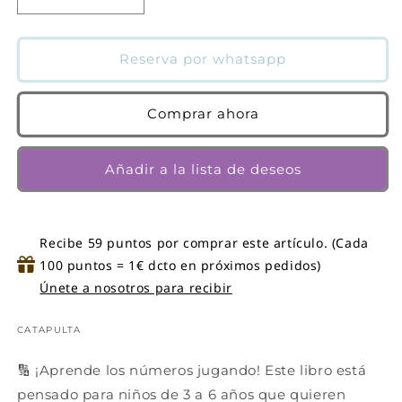
Reducir
Aumentar
cantidad
cantidad
para
para
Abremente
Abremente
Reserva por whatsapp
escribir
escribir
y
y
borrar
borrar
Comprar ahora
-
-
números
números
Añadir a la lista de deseos
Recibe 59 puntos por comprar este artículo. (Cada
100 puntos = 1€ dcto en próximos pedidos)
Únete a nosotros para recibir
CATAPULTA
🔢 ¡Aprende los números jugando! Este libro está
pensado para niños de 3 a 6 años que quieren