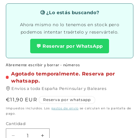
multimedia
1
en
🧐 ¿Lo estás buscando?
una
ventana
Ahora mismo no lo tenemos en stock pero
modal
podemos intentar traértelo y reservártelo.
💬 Reservar por WhatsApp
Abremente escribir y borrar - números
Agotado temporalmente. Reserva por
whatsapp.
Envíos a toda España Peninsular y Baleares
Precio
€11,90 EUR
Reserva por whatsapp
habitual
Impuestos incluidos. Los
gastos de envío
se calculan en la pantalla de
pago.
Cantidad
Cantidad