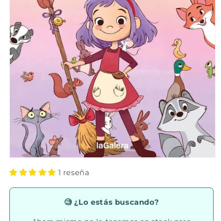
Abrir
elemento
1 reseña
multimedia
1
en
una
🧐 ¿Lo estás buscando?
ventana
modal