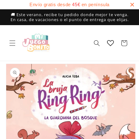
Ir
Envío gratis desde
45
€
en península
directamente
al contenido
🚚 Este verano, recibe tu pedido donde mejor te venga.
En casa, de vacaciones o el punto de entrega que elijas.
Carrito
Ir
directamente
a la
información
del producto