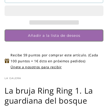
bruja
bruja
Ring
Ring
Ring
Ring
1.
1.
La
La
guardiana
guardiana
del
del
Añadir a la lista de deseos
bosque
bosque
|
|
Teba,
Teba,
Alicia
Alicia
Recibe 59 puntos por comprar este artículo. (Cada
100 puntos = 1€ dcto en próximos pedidos)
Únete a nosotros para recibir
LA GALERA
La bruja Ring Ring 1. La
guardiana del bosque