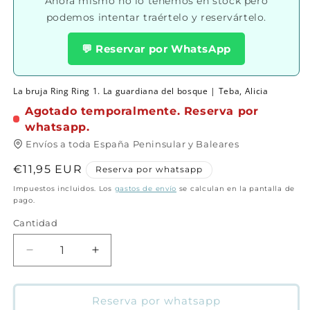
Ahora mismo no lo tenemos en stock pero
podemos intentar traértelo y reservártelo.
💬 Reservar por WhatsApp
La bruja Ring Ring 1. La guardiana del bosque | Teba, Alicia
Agotado temporalmente. Reserva por
whatsapp.
Envíos a toda España Peninsular y Baleares
Precio
€11,95 EUR
Reserva por whatsapp
habitual
Impuestos incluidos. Los
gastos de envío
se calculan en la pantalla de
pago.
Cantidad
Cantidad
Reducir
Aumentar
cantidad
cantidad
para
para
La
La
Reserva por whatsapp