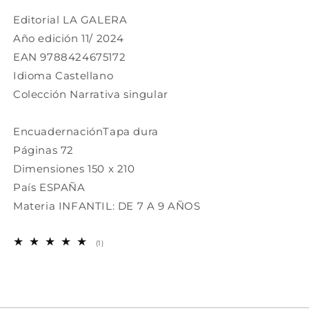
Editorial
LA GALERA
Año edición 11
/ 2024
EAN
9788424675172
Idioma
Castellano
Colección
Narrativa singular
Encuadernación
T
apa dura
Páginas
72
Dimensiones
150 x 210
País
ESPAÑA
Materia
INFANTIL: DE 7 A 9 AÑOS
1
(1)
reseñas
totales