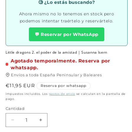
en
🧐 ¿Lo estás buscando?
una
ventana
Ahora mismo no lo tenemos en stock pero
modal
podemos intentar traértelo y reservártelo.
💬 Reservar por WhatsApp
Little dragons 2. el poder de la amistad | Susanna Isern
Agotado temporalmente. Reserva por
whatsapp.
Envíos a toda España Peninsular y Baleares
Precio
€11,95 EUR
Reserva por whatsapp
habitual
Impuestos incluidos. Los
gastos de envío
se calculan en la pantalla de
pago.
Cantidad
Cantidad
Reducir
Aumentar
cantidad
cantidad