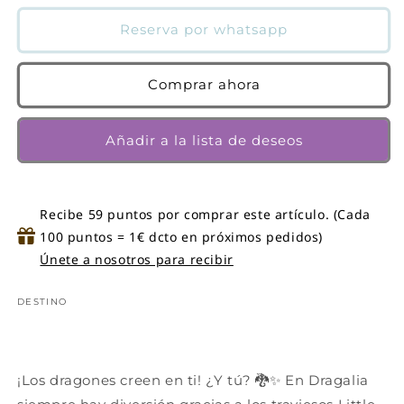
para
para
Little
Little
Reserva por whatsapp
dragons
dragons
2.
2.
el
el
Comprar ahora
poder
poder
de
de
Añadir a la lista de deseos
la
la
amistad
amistad
|
|
Susanna
Susanna
Recibe 59 puntos por comprar este artículo. (Cada
Isern
Isern
100 puntos = 1€ dcto en próximos pedidos)
Únete a nosotros para recibir
DESTINO
¡Los dragones creen en ti! ¿Y tú? 🐉✨ En Dragalia