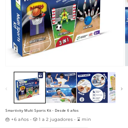
Abrir
Ab
elemento
e
multimedia
m
1
2
en
e
una
u
ventana
v
modal
m
Smartivity Multi Sports Kit - Desde 6 años
🎂 +6 años - 🎲 1 a 2 jugadores - ⌛ min