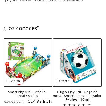
¿A quién le podría gustar? Enséñaselo
¿Los conoces?
Oferta
Oferta
Smartivity Mini Futbolin -
Plug & Play Ball - Juego de
Desde 8 años
mesa - SmartGames - 1 jugador
- 7+ años - 10 min
Precio
Precio
€24,95 EUR
€29,95 EUR
3
(3)