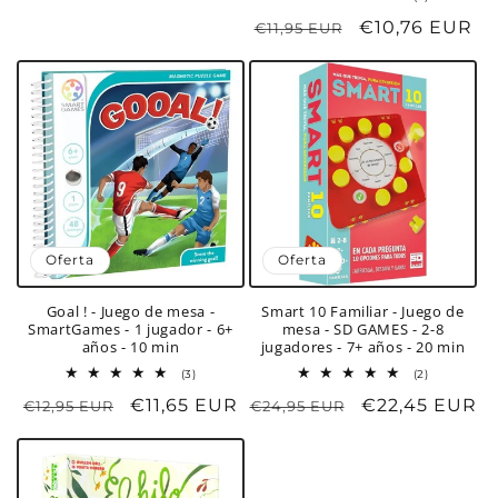
habitual
de
reseñas
Precio
Precio
€10,76 EUR
€11,95 EUR
totales
oferta
habitual
de
oferta
Oferta
Oferta
Goal ! - Juego de mesa -
Smart 10 Familiar - Juego de
SmartGames - 1 jugador - 6+
mesa - SD GAMES - 2-8
años - 10 min
jugadores - 7+ años - 20 min
3
2
(3)
(2)
reseñas
reseñas
Precio
Precio
€11,65 EUR
Precio
Precio
€22,45 EUR
€12,95 EUR
totales
€24,95 EUR
totales
habitual
de
habitual
de
oferta
oferta