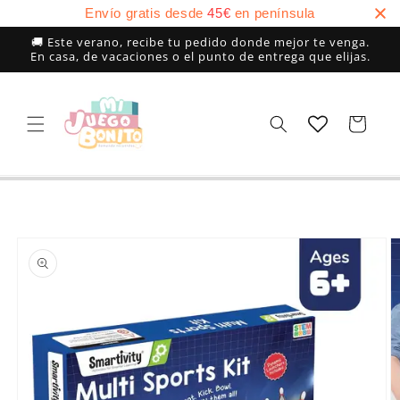
Ir
Envío gratis desde
45
€
en península
directamente
al contenido
🚚 Este verano, recibe tu pedido donde mejor te venga.
En casa, de vacaciones o el punto de entrega que elijas.
Carrito
Ir
directamente
a la
información
del producto