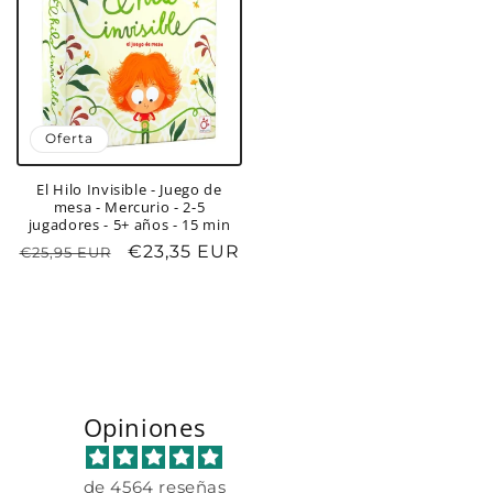
Oferta
El Hilo Invisible - Juego de
mesa - Mercurio - 2-5
jugadores - 5+ años - 15 min
Precio
Precio
€23,35 EUR
€25,95 EUR
habitual
de
oferta
Opiniones
de 4564 reseñas