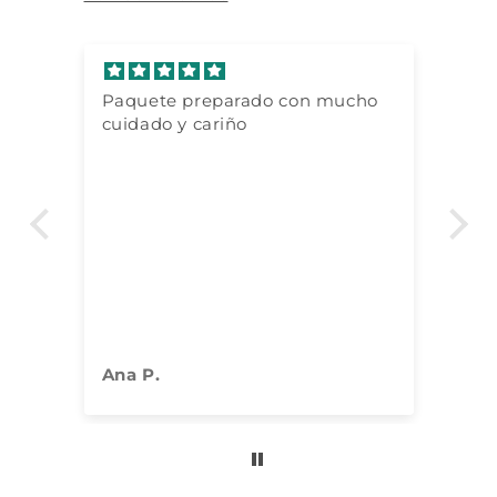
Paquete preparado con mucho
To
cuidado y cariño
de
e
s,
uy
Ana P.
Co