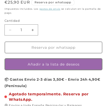
Precio
€25,90 EUR
Reserva por whatsapp
habitual
Impuestos incluidos. Los
gastos de envío
se calculan en la pantalla de
pago.
Cantidad
Cantidad
Reducir
Aumentar
cantidad
cantidad
para
para
Smartivity
Smartivity
Reserva por whatsapp
Multi
Multi
Sports
Sports
Kit
Kit
Añadir a la lista de deseos
-
-
Desde
Desde
6
6
📦 Gastos Envío 2-3 días 3,50€ - Envío 24h 4,90€
años
años
(Península)
Agotado temporalmente. Reserva por
WhatsApp.
Envíos a toda España Peninsular y Baleares