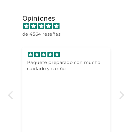
Opiniones
de 4564 reseñas
Paquete preparado con mucho
Todo g
cuidado y cariño
detall