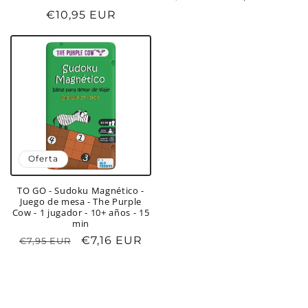
reseñas
habitual
de
Precio
€10,95 EUR
totales
oferta
habitual
Oferta
TO GO - Sudoku Magnético -
Juego de mesa - The Purple
Cow - 1 jugador - 10+ años - 15
min
Precio
Precio
€7,16 EUR
€7,95 EUR
habitual
de
oferta