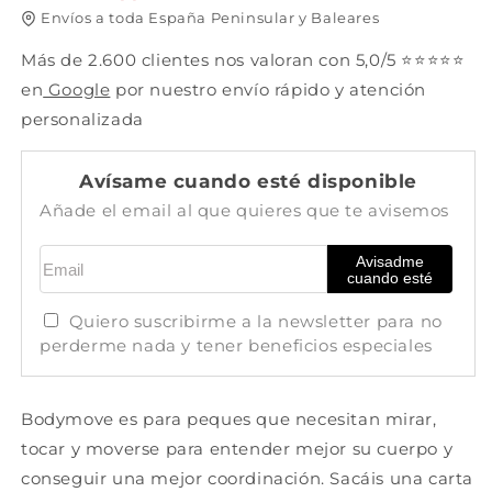
adulto
adulto
Envíos a toda España Peninsular y Baleares
-
-
3-
3-
Más de 2.600 clientes nos valoran con 5,0/5 ⭐⭐⭐⭐⭐
6
6
en
Google
por nuestro envío rápido y atención
años
años
-
-
personalizada
duración
duración
variable
variable
Avísame cuando esté disponible
Añade el email al que quieres que te avisemos
Email
Avisadme
cuando esté
Quiero suscribirme a la newsletter para no
perderme nada y tener beneficios especiales
Bodymove es para peques que necesitan mirar,
tocar y moverse para entender mejor su cuerpo y
conseguir una mejor coordinación. Sacáis una carta