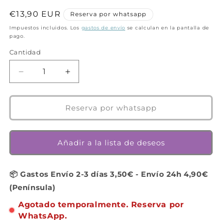
Precio
€13,90 EUR
Reserva por whatsapp
habitual
Impuestos incluidos. Los
gastos de envío
se calculan en la pantalla de
pago.
Cantidad
Cantidad
Reducir
Aumentar
cantidad
cantidad
para
para
Bodymove
Bodymove
Reserva por whatsapp
-
-
Juego
Juego
de
de
Añadir a la lista de deseos
mesa
mesa
-
-
Djeco
Djeco
📦 Gastos Envío 2-3 días 3,50€ - Envío 24h 4,90€
-
-
(Península)
1
1
niño/a
niño/a
Agotado temporalmente. Reserva por
con
con
WhatsApp.