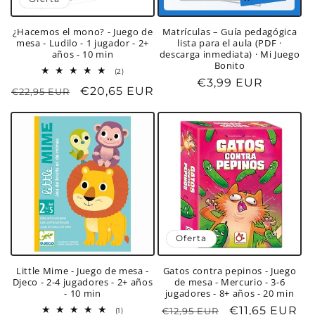
¿Hacemos el mono? - Juego de
Matrículas – Guía pedagógica
mesa - Ludilo - 1 jugador - 2+
lista para el aula (PDF ·
años - 10 min
descarga inmediata) · Mi Juego
Bonito
2
(2)
reseñas
Precio
€3,99 EUR
Precio
Precio
€20,65 EUR
€22,95 EUR
totales
habitual
habitual
de
oferta
Oferta
Little Mime - Juego de mesa -
Gatos contra pepinos - Juego
Djeco - 2-4 jugadores - 2+ años
de mesa - Mercurio - 3-6
- 10 min
jugadores - 8+ años - 20 min
Precio
Precio
€11,65 EUR
1
€12,95 EUR
(1)