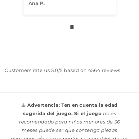
Ana P.
Conce
Customers rate us 5.0/5 based on 4564 reviews.
⚠️
Advertencia: Ten en cuenta la edad
sugerida del juego. Si el juego
no es
recomendado para niños menores de 36
meses puede ser que contenga piezas
pequeñas y/o componentes susceptibles de ser