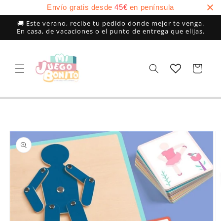
Ir
Envío gratis desde
45
€
en península
directamente
al contenido
🚚 Este verano, recibe tu pedido donde mejor te venga.
En casa, de vacaciones o el punto de entrega que elijas.
Carrito
Ir
directamente
a la
información
del producto