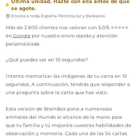
Última unidad. Hazte con ella antes de que
1
1
se agote.
jugador
jugador
Envíos a toda España Peninsular y Baleares
-
-
8+
8+
Más de 2.600 clientes nos valoran con 5,0/5 ⭐⭐⭐⭐⭐
años
años
en
Google
por nuestro envío rápido y atención
-
-
10
10
personalizada
min
min
¿Qué puedes ver en 10 segundos?
Intenta memorizar las imágenes de tu carta en 10
segundos. A continuación, tendrás que responder a
una pregunta sobre la carta que has visto.
Esta versión de BrainBox pone a numerosos
animales del mundo al alcance de la mano para
que tu familia y tú mejoréis vuestras habilidades de
observación y memoria. Cada una de las 54 cartas