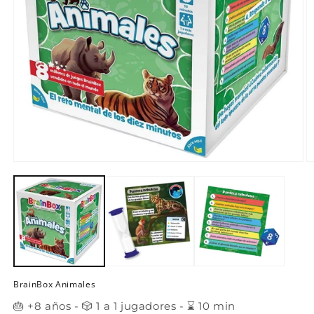
Abrir
Ab
elemento
e
multimedia
m
1
2
en
e
una
u
ventana
v
modal
m
BrainBox Animales
🎂 +8 años - 🎲 1 a 1 jugadores - ⌛ 10 min