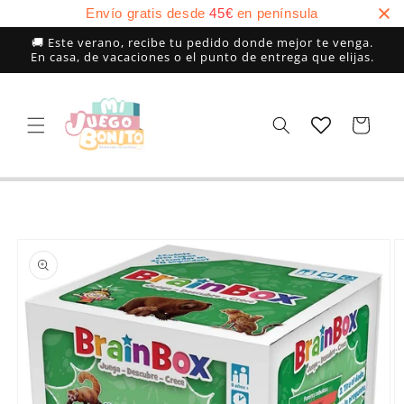
Ir
Envío gratis desde
45
€
en península
directamente
al contenido
🚚 Este verano, recibe tu pedido donde mejor te venga.
En casa, de vacaciones o el punto de entrega que elijas.
Carrito
Ir
directamente
a la
información
del producto