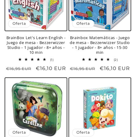
Oferta
Oferta
BrainBox Let's Learn English -
Brainbox Matemáticas - Juego
Juego de mesa - Bezzerwizzer
de mesa - Bezzerwizzer Studio
Studio - 1 jugador - 8+ años -
- 1 jugador - 8+ años - 15-30
10 min
min
1
2
(1)
(2)
reseñas
reseñas
Precio
Precio
€16,10 EUR
Precio
Precio
€16,10 EUR
€16,95 EUR
totales
€16,95 EUR
totales
habitual
de
habitual
de
oferta
oferta
Oferta
Oferta