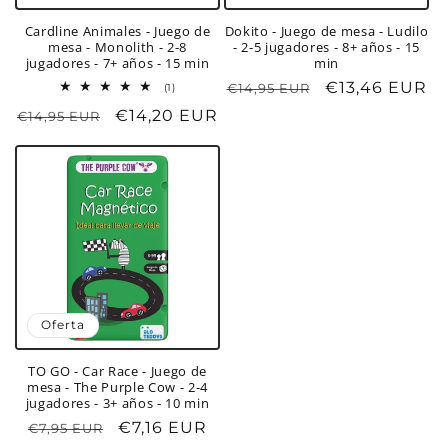
Cardline Animales - Juego de
Dokito - Juego de mesa - Ludilo
mesa - Monolith - 2-8
- 2-5 jugadores - 8+ años - 15
jugadores - 7+ años - 15 min
min
Precio
Precio
€13,46 EUR
1
€14,95 EUR
(1)
reseñas
habitual
de
Precio
Precio
€14,20 EUR
€14,95 EUR
totales
oferta
habitual
de
oferta
Oferta
TO GO - Car Race - Juego de
mesa - The Purple Cow - 2-4
jugadores - 3+ años - 10 min
Precio
Precio
€7,16 EUR
€7,95 EUR