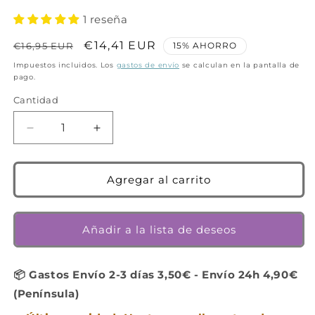
1 reseña
Precio
Precio
€14,41 EUR
€16,95 EUR
15% AHORRO
habitual
de
Impuestos incluidos. Los
gastos de envío
se calculan en la pantalla de
pago.
oferta
Cantidad
Cantidad
Reducir
Aumentar
cantidad
cantidad
para
para
BrainBox
BrainBox
Agregar al carrito
Animales
Animales
-
-
Juego
Juego
Añadir a la lista de deseos
de
de
mesa
mesa
-
-
📦 Gastos Envío 2-3 días 3,50€ - Envío 24h 4,90€
Bezzerwizzer
Bezzerwizzer
(Península)
Studio
Studio
-
-