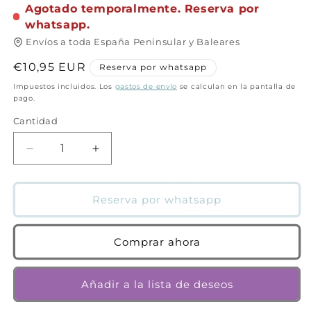
Agotado temporalmente. Reserva por
whatsapp.
Envíos a toda España Peninsular y Baleares
Precio
€10,95 EUR
Reserva por whatsapp
habitual
Impuestos incluidos. Los
gastos de envío
se calculan en la pantalla de
pago.
Cantidad
Cantidad
Reducir
Aumentar
cantidad
cantidad
para
para
El
El
Reserva por whatsapp
armadillo
armadillo
que
que
vino
vino
Comprar ahora
a
a
cenar
cenar
Añadir a la lista de deseos
|
|
Smallman,
Smallman,