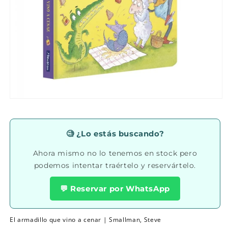
Abrir
elemento
multimedia
1
en
🧐 ¿Lo estás buscando?
una
ventana
Ahora mismo no lo tenemos en stock pero
modal
podemos intentar traértelo y reservártelo.
💬 Reservar por WhatsApp
El armadillo que vino a cenar | Smallman, Steve