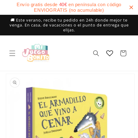
Ir
Envío gratis desde
40
€
en península con código
directamente
ENVIOGRATIS (no acumulable)
al contenido
🚚 Este verano, recibe tu pedido en 24h donde mejor te
venga. En casa, de vacaciones o el punto de entrega que
elijas.
Carrito
Ir
directamente
a la
información
del producto