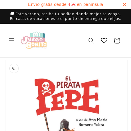
Ir
Envío gratis desde
45
€
en península
directamente
al contenido
🚚 Este verano, recibe tu pedido donde mejor te venga.
En casa, de vacaciones o el punto de entrega que elijas.
Carrito
Ir
directamente
a la
información
del producto