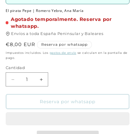
El pirata Pepe | Romero Yebra, Ana María
Agotado temporalmente. Reserva por
whatsapp.
Envíos a toda España Peninsular y Baleares
Precio
€8,00 EUR
Reserva por whatsapp
habitual
Impuestos incluidos. Los
gastos de envío
se calculan en la pantalla de
pago.
Cantidad
Cantidad
Reducir
Aumentar
cantidad
cantidad
para
para
El
El
Reserva por whatsapp
pirata
pirata
Pepe
Pepe
|
|
Romero
Romero
Yebra,
Yebra,