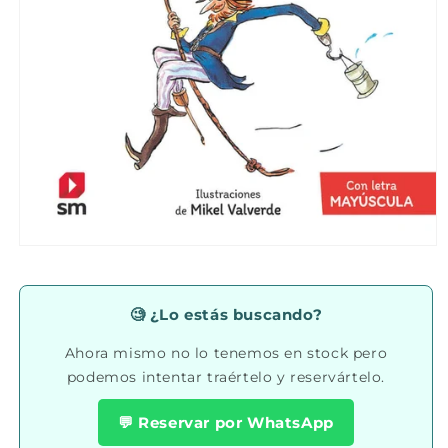
Abrir
elemento
multimedia
1
en
🧐 ¿Lo estás buscando?
una
ventana
Ahora mismo no lo tenemos en stock pero
modal
podemos intentar traértelo y reservártelo.
💬 Reservar por WhatsApp