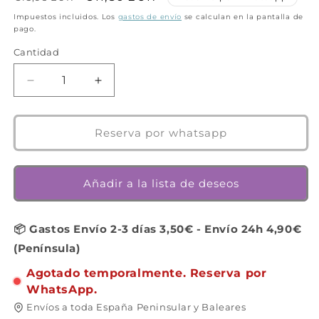
habitual
de
Impuestos incluidos. Los
gastos de envío
se calculan en la pantalla de
pago.
oferta
Cantidad
Cantidad
Reducir
Aumentar
cantidad
cantidad
para
para
Los
Los
Reserva por whatsapp
Futbolísimos
Futbolísimos
-
-
Juego
Juego
Añadir a la lista de deseos
de
de
mesa
mesa
-
-
📦 Gastos Envío 2-3 días 3,50€ - Envío 24h 4,90€
Atomo
Atomo
(Península)
-
-
2-
2-
Agotado temporalmente. Reserva por
4
4
WhatsApp.
jugadores
jugadores
Envíos a toda España Peninsular y Baleares
-
-