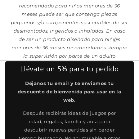
recomendado para niños menores de 36
meses puede ser que contenga piezas
pequeñas y/o componentes susceptibles de ser
desmontados, ingeridos o inhalados. En caso
de ser un producto diseñado para niñ@s
menores de 36 meses recomendamos siempre
la supervisión por parte de un adulto
Llévate un 5% para tu pedido
Déjanos tu email y te enviamos tu
descuento de bienvenida para usar en la
web.
Después recibirás ideas de juegos por
edad, regalos, familia y aula para
descubrir nuevas partidas sin perder
tiempo buscando. No acumulable a otros