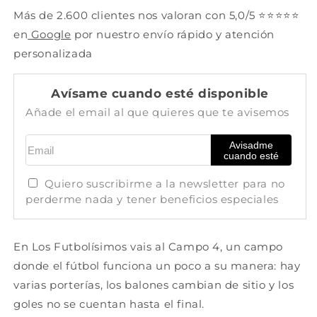
7+
7+
Más de 2.600 clientes nos valoran con 5,0/5 ⭐⭐⭐⭐⭐
años
años
en
Google
por nuestro envío rápido y atención
-
-
10
10
personalizada
min
min
Avísame cuando esté disponible
Añade el email al que quieres que te avisemos
Email
Avisadme
cuando esté
Quiero suscribirme a la newsletter para no
perderme nada y tener beneficios especiales
En
Los Futbolísimos
vais al Campo 4, un campo
donde el fútbol funciona un poco a su manera: hay
varias porterías, los balones cambian de sitio y los
goles no se cuentan hasta el final.