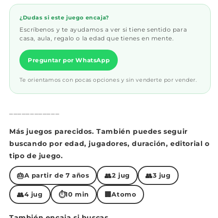
¿Dudas si este juego encaja?
Escríbenos y te ayudamos a ver si tiene sentido para
casa, aula, regalo o la edad que tienes en mente.
Preguntar por WhatsApp
Te orientamos con pocas opciones y sin venderte por vender.
____________
Más juegos parecidos. También puedes seguir
buscando por edad, jugadores, duración, editorial o
tipo de juego.
🎂
👥
👥
A partir de 7 años
2 jug
3 jug
👥
⏱
🏢
4 jug
10 min
Atomo
También encaja si buscas