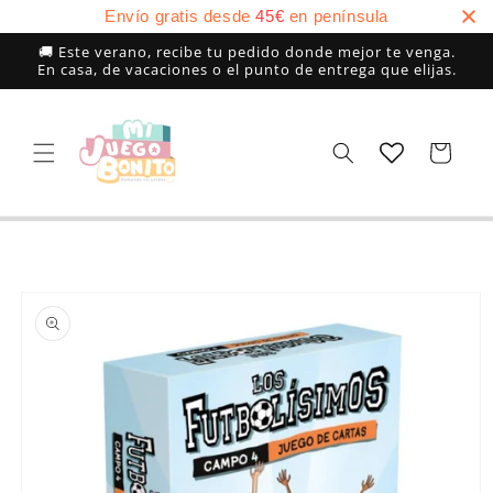
Ir
Envío gratis desde
45
€
en península
directamente
al contenido
🚚 Este verano, recibe tu pedido donde mejor te venga.
En casa, de vacaciones o el punto de entrega que elijas.
Carrito
Ir
directamente
a la
información
del producto