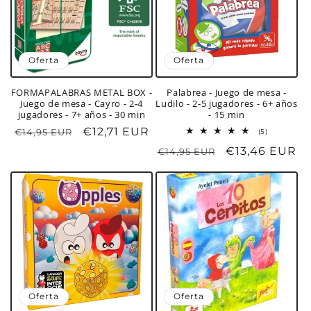
Oferta
Oferta
FORMAPALABRAS METAL BOX -
Palabrea - Juego de mesa -
Juego de mesa - Cayro - 2-4
Ludilo - 2-5 jugadores - 6+ años
jugadores - 7+ años - 30 min
- 15 min
Precio
Precio
€12,71 EUR
€14,95 EUR
5
(5)
reseñas
habitual
de
Precio
Precio
€13,46 EUR
€14,95 EUR
totales
oferta
habitual
de
oferta
Oferta
Oferta