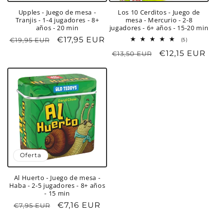
Upples - Juego de mesa -
Los 10 Cerditos - Juego de
Tranjis - 1-4 jugadores - 8+
mesa - Mercurio - 2-8
años - 20 min
jugadores - 6+ años - 15-20 min
Precio
Precio
€17,95 EUR
€19,95 EUR
5
(5)
reseñas
habitual
de
Precio
Precio
€12,15 EUR
€13,50 EUR
totales
oferta
habitual
de
oferta
Oferta
Al Huerto - Juego de mesa -
Haba - 2-5 jugadores - 8+ años
- 15 min
Precio
Precio
€7,16 EUR
€7,95 EUR
habitual
de