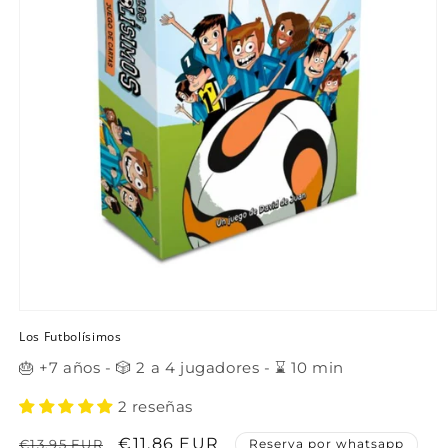
Abrir
elemento
Los Futbolísimos
multimedia
1
🎂 +7 años - 🎲 2 a 4 jugadores - ⌛ 10 min
en
una
2 reseñas
ventana
modal
Precio
Precio
€11,86 EUR
€13,95 EUR
Reserva por whatsapp