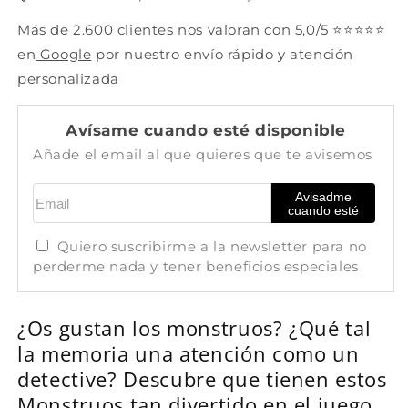
6+
6+
Más de 2.600 clientes nos valoran con 5,0/5 ⭐⭐⭐⭐⭐
años
años
en
Google
por nuestro envío rápido y atención
-
-
15
15
personalizada
min
min
Avísame cuando esté disponible
Añade el email al que quieres que te avisemos
Email
Avisadme
cuando esté
Quiero suscribirme a la newsletter para no
perderme nada y tener beneficios especiales
¿Os gustan los monstruos? ¿Qué tal
la memoria una atención como un
detective? Descubre que tienen estos
Monstruos tan divertido en el juego