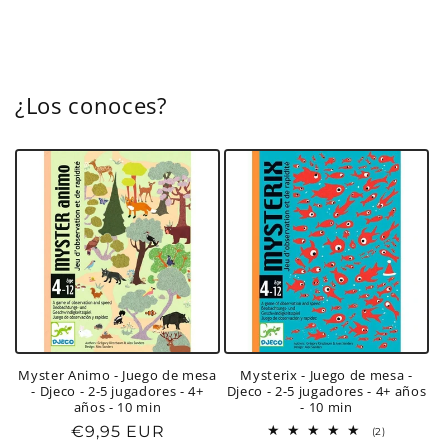
¿Los conoces?
Myster Animo - Juego de mesa
Mysterix - Juego de mesa -
- Djeco - 2-5 jugadores - 4+
Djeco - 2-5 jugadores - 4+ años
años - 10 min
- 10 min
Precio
€9,95 EUR
2
(2)
reseñas