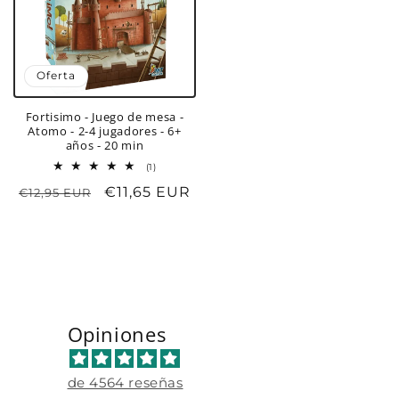
Oferta
Fortisimo - Juego de mesa -
Atomo - 2-4 jugadores - 6+
años - 20 min
1
(1)
reseñas
Precio
Precio
€11,65 EUR
€12,95 EUR
totales
habitual
de
oferta
Opiniones
de 4564 reseñas