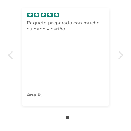
Paquete preparado con mucho
To
cuidado y cariño
de
e
s,
uy
Ana P.
Co