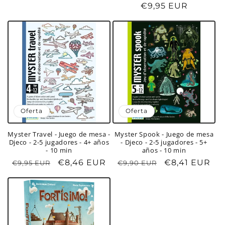
habitual
Precio
€9,95 EUR
totales
habitual
Oferta
Oferta
Myster Travel - Juego de mesa -
Myster Spook - Juego de mesa
Djeco - 2-5 jugadores - 4+ años
- Djeco - 2-5 jugadores - 5+
- 10 min
años - 10 min
Precio
Precio
€8,46 EUR
Precio
Precio
€8,41 EUR
€9,95 EUR
€9,90 EUR
habitual
de
habitual
de
oferta
oferta