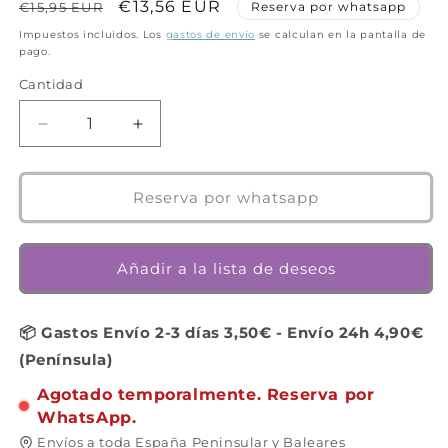
Precio
Precio
€13,56 EUR
€15,95 EUR
Reserva por whatsapp
habitual
de
Impuestos incluidos. Los
gastos de envío
se calculan en la pantalla de
pago.
oferta
Cantidad
Cantidad
Reducir
Aumentar
cantidad
cantidad
para
para
Monstre
Monstre
Reserva por whatsapp
Toi
Toi
-
-
Juego
Juego
Añadir a la lista de deseos
de
de
mesa
mesa
-
-
📦 Gastos Envío 2-3 días 3,50€ - Envío 24h 4,90€
Djeco
Djeco
(Península)
-
-
1-
1-
Agotado temporalmente. Reserva por
4
4
WhatsApp.
jugadores
jugadores
Envíos a toda España Peninsular y Baleares
-
-