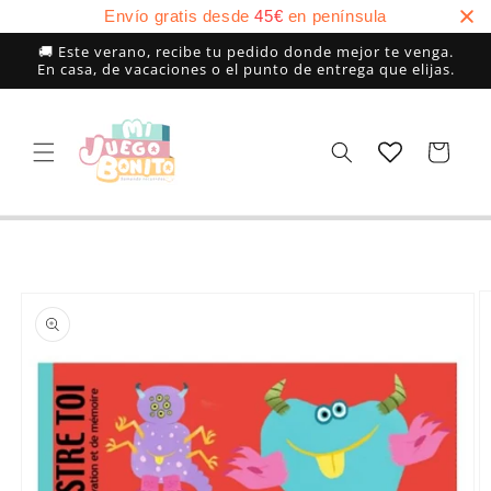
Ir
Envío gratis desde
45
€
en península
directamente
al contenido
🚚 Este verano, recibe tu pedido donde mejor te venga.
En casa, de vacaciones o el punto de entrega que elijas.
Carrito
Ir
directamente
a la
información
del producto