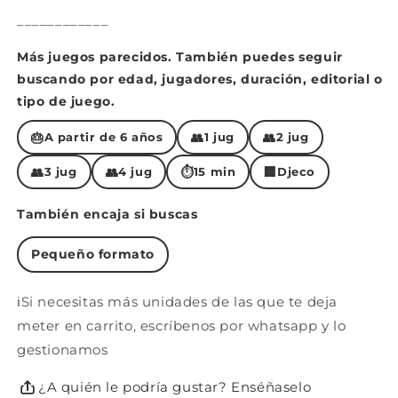
____________
Más juegos parecidos. También puedes seguir
buscando por edad, jugadores, duración, editorial o
tipo de juego.
🎂
👥
👥
A partir de 6 años
1 jug
2 jug
👥
👥
⏱
🏢
3 jug
4 jug
15 min
Djeco
También encaja si buscas
Pequeño formato
ℹ️Si necesitas más unidades de las que te deja
meter en carrito, escríbenos por whatsapp y lo
gestionamos
¿A quién le podría gustar? Enséñaselo