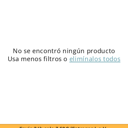
c
i
ó
n
No se encontró ningún producto
:
Usa menos filtros o
elimínalos todos