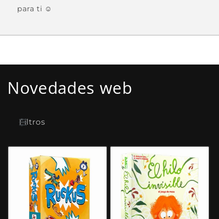
para ti ☺️
Novedades web
Filtros