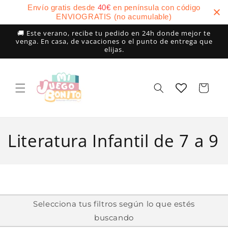
Ir
Envío gratis desde
40
€
en península con código
directamente
ENVIOGRATIS (no acumulable)
al contenido
🚚 Este verano, recibe tu pedido en 24h donde mejor te
venga. En casa, de vacaciones o el punto de entrega que
elijas.
Carrito
C
Literatura Infantil de 7 a 9
o
l
e
Selecciona tus filtros según lo que estés
buscando
c