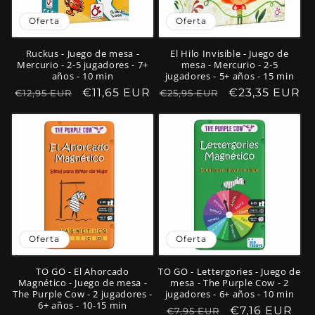
Oferta
Oferta
Ruckus - Juego de mesa -
El Hilo Invisible - Juego de
Mercurio - 2-5 jugadores - 7+
mesa - Mercurio - 2-5
años - 10 min
jugadores - 5+ años - 15 min
Precio
Precio
€11,65 EUR
Precio
Precio
€23,35 EUR
€12,95 EUR
€25,95 EUR
habitual
de
habitual
de
oferta
oferta
Oferta
Oferta
TO GO - El Ahorcado
TO GO - Lettergories - Juego de
Magnético - Juego de mesa -
mesa - The Purple Cow - 2
The Purple Cow - 2 jugadores -
jugadores - 6+ años - 10 min
6+ años - 10-15 min
Precio
Precio
€7,16 EUR
€7,95 EUR