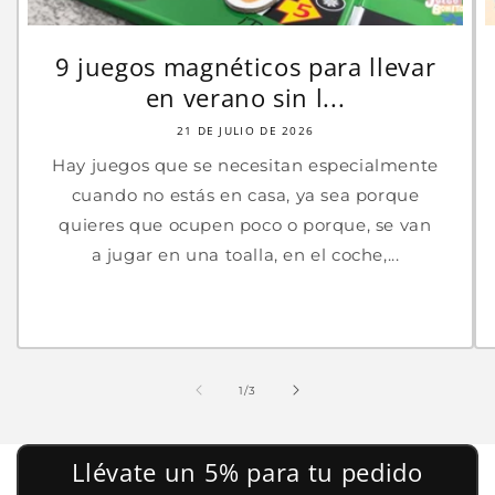
9 juegos magnéticos para llevar
en verano sin l...
21 DE JULIO DE 2026
Hay juegos que se necesitan especialmente
cuando no estás en casa, ya sea porque
quieres que ocupen poco o porque, se van
a jugar en una toalla, en el coche,...
de
1
/
3
Llévate un 5% para tu pedido